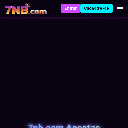
Entrar
Cadastre-se
7nb.com Apostas