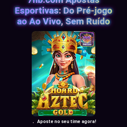
Esportivas: Do Pré-jogo
ao Ao Vivo, Sem Ruído
Aposte no seu time agora!